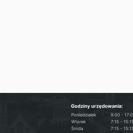
Godziny urzędowania:
Poniedziałek
9:00 - 17:
Wtorek
7:15 - 15:1
Środa
7:15 - 15:1