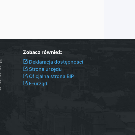
Zobacz również:
00
Deklaracja dostępności
5
Strona urzędu
5
Oficjalna strona BIP
5
E-urząd
5