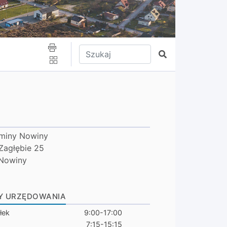
Wpisz tekst do wyszukania
Szukaj
miny Nowiny
 Zagłębie 25
Nowiny
Y URZĘDOWANIA
łek
9:00-17:00
7:15-15:15