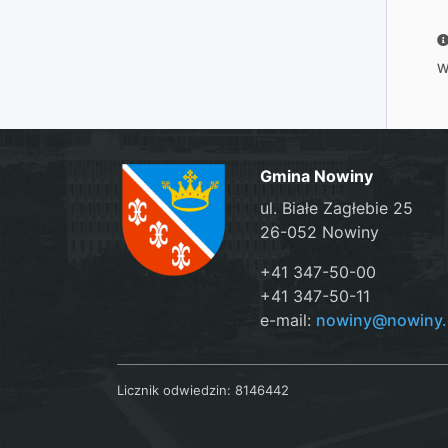
W
Gmina Nowiny
ul. Białe Zagłebie 25
26-052 Nowiny
+41 347-50-00
+41 347-50-11
e-mail:
nowiny@nowiny.
Licznik odwiedzin:
8146442