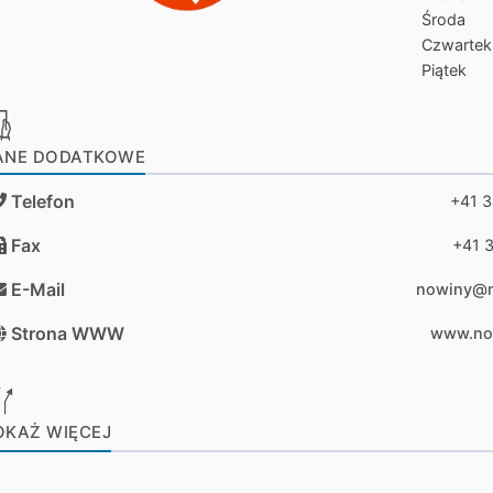
Środa
Czwartek
Piątek
ANE DODATKOWE
Telefon
+41 
Fax
+41 
E-Mail
nowiny@n
Strona WWW
www.no
OKAŻ WIĘCEJ