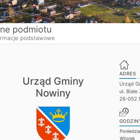
ne podmiotu
ormacje podstawowe
ADRES
Urząd Gminy
Urząd G
Nowiny
ul. Białe
26-052 
GODZIN
Poniedzia
Wtorek