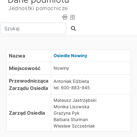
Jednostki pomocnicze
Wpisz tekst do wyszukania
Szukaj
Osiedle Nowiny
Nazwa
Osiedle Nowiny
Miejscowość
Nowiny
Przewodnicząca
Antoniak Elżbieta
Zarządu Osiedla
tel. 600-883-945
Mateusz Jastrzębski
Monika Lisowska
Zarząd Osiedla
Grażyna Pyk
Barbara Sturman
Wiesław Szcześniak