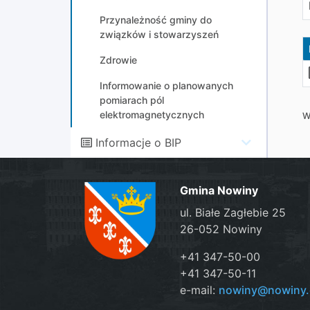
Przynależność gminy do
związków i stowarzyszeń
Zdrowie
Informowanie o planowanych
pomiarach pól
elektromagnetycznych
W
Informacje o BIP
Gmina Nowiny
ul. Białe Zagłebie 25
26-052 Nowiny
+41 347-50-00
+41 347-50-11
e-mail:
nowiny@nowiny.