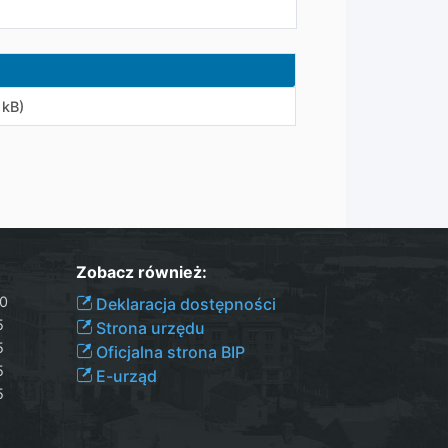
 kB)
Zobacz również:
00
Deklaracja dostępności
5
Strona urzędu
5
Oficjalna strona BIP
5
E-urząd
5