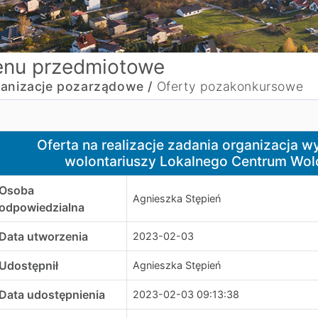
nu przedmiotowe
anizacje pozarządowe /
Oferty pozakonkursowe
ferta na realizacje zadania organizacja wydarzenia kultu
Oferta na realizacje zadania organizacja w
wolontariuszy Lokalnego Centrum Wol
Osoba
Agnieszka Stępień
odpowiedzialna
Data utworzenia
2023-02-03
Udostępnił
Agnieszka Stępień
Data udostępnienia
2023-02-03 09:13:38