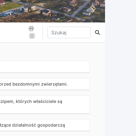
Wpisz tekst do wyszukania
Szukaj
 przed bezdomnymi zwierzętami.
ipem, których właściciele są
zące działalność gospodarczą