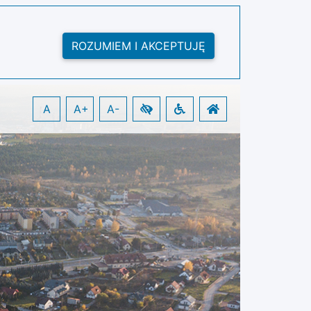
ROZUMIEM I AKCEPTUJĘ
A
A+
A-