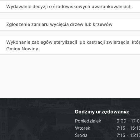
Wydawanie decyzji o środowiskowych uwarunkowaniach.
Zgłoszenie zamiaru wycięcia drzew lub krzewów
Wykonanie zabiegów sterylizacji lub kastracji zwierzęcia, kt
Gminy Nowiny.
Godziny urzędowania:
Poniedziałek
9:00 - 17:
Wtorek
7:15 - 15:1
Środa
7:15 - 15:1